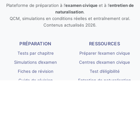
Plateforme de préparation à l’
examen civique
et à l’
entretien de
naturalisation
.
QCM, simulations en conditions réelles et entraînement oral.
Contenus actualisés 2026.
PRÉPARATION
RESSOURCES
Tests par chapitre
Préparer l’examen civique
Simulations d’examen
Centres d’examen civique
Fiches de révision
Test d’éligibilité
Guide de révision
Entretien de naturalisation
INFORMATIONS UTILES
LÉGAL
Nos tarifs
Conditions générales
Questions fréquentes
Confidentialité
Programme de partenariat
Remboursement
Tous les articles
Contact