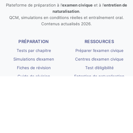
Plateforme de préparation à l’
examen civique
et à l’
entretien de
naturalisation
.
QCM, simulations en conditions réelles et entraînement oral.
Contenus actualisés 2026.
PRÉPARATION
RESSOURCES
Tests par chapitre
Préparer l’examen civique
Simulations d’examen
Centres d’examen civique
Fiches de révision
Test d’éligibilité
Guide de révision
Entretien de naturalisation
INFORMATIONS UTILES
LÉGAL
Nos tarifs
Conditions générales
Questions fréquentes
Confidentialité
Programme de partenariat
Remboursement
Tous les articles
Contact