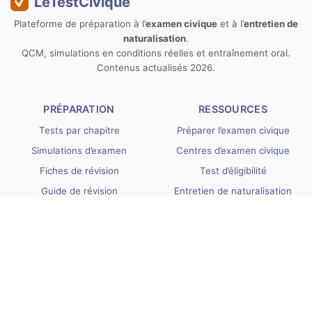
LeTestCivique
Plateforme de préparation à l’
examen civique
et à l’
entretien de
naturalisation
.
QCM, simulations en conditions réelles et entraînement oral.
Contenus actualisés 2026.
PRÉPARATION
RESSOURCES
Tests par chapitre
Préparer l’examen civique
Simulations d’examen
Centres d’examen civique
Fiches de révision
Test d’éligibilité
Guide de révision
Entretien de naturalisation
INFORMATIONS UTILES
LÉGAL
Nos tarifs
Conditions générales
Questions fréquentes
Confidentialité
Programme de partenariat
Remboursement